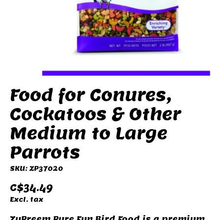
Food for Conures,
Cockatoos & Other
Medium to Large
Parrots
SKU: ZP37020
C$34.49
Excl. tax
ZuPreem Pure Fun Bird Food is a premium