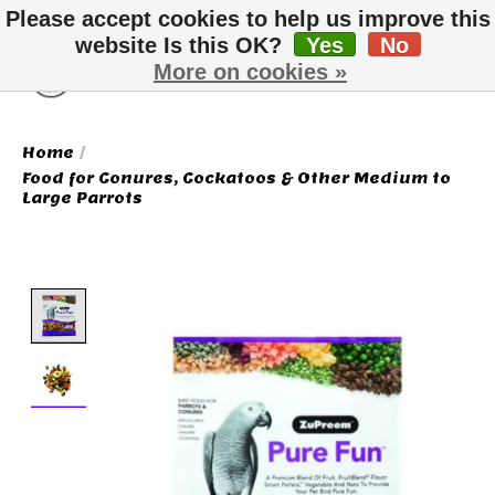
Please accept cookies to help us improve this
website Is this OK?
Yes
No
More on cookies »
Wish List
Cart
Home
/
Food for Conures, Cockatoos & Other Medium to
Large Parrots
Product image slideshow Items