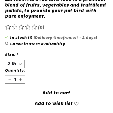
blend of fruits, vegetables and FruitBlend
pellets, to provide your pet bird with
pure enjoyment.
(0)
The rating of this product is
0
out of 5
In stock (1)
(Delivery timeframe:1 - 2 days)
Check in store availability
Size:
*
Quantity:
Add to cart
Add to wish list