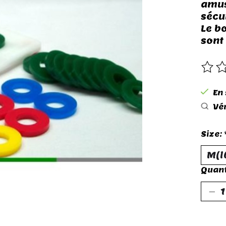
amus
sécur
Le bo
sont
Ce p
En
Vér
Size:
Quant