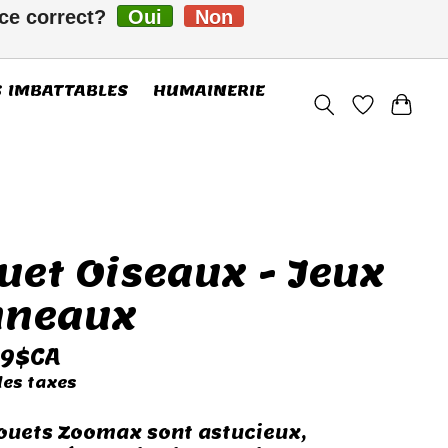
-ce correct?
Oui
Non
FC
S’inscrire / Se connecter
S IMBATTABLES
HUMAINERIE
uet Oiseaux - Jeux
nneaux
19$CA
les taxes
jouets Zoomax sont astucieux,