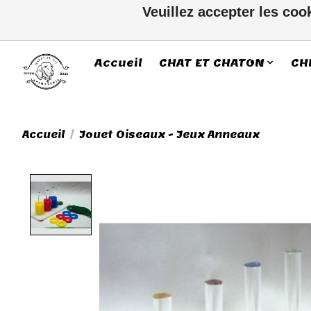
Veuillez accepter les coo
Accueil
CHAT ET CHATON
CH
Accueil
/
Jouet Oiseaux - Jeux Anneaux
Product image slideshow Ite