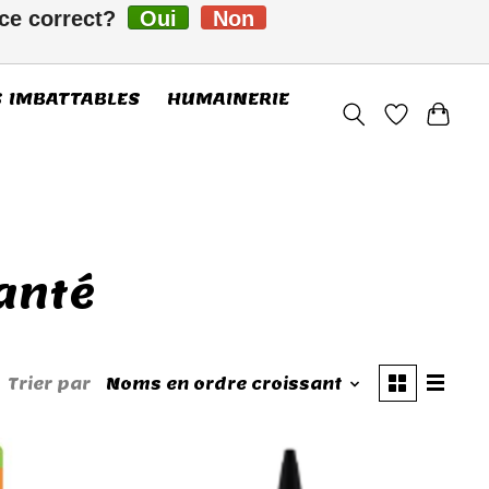
-ce correct?
Oui
Non
FC
S’inscrire / Se connecter
S IMBATTABLES
HUMAINERIE
santé
Trier par
Noms en ordre croissant