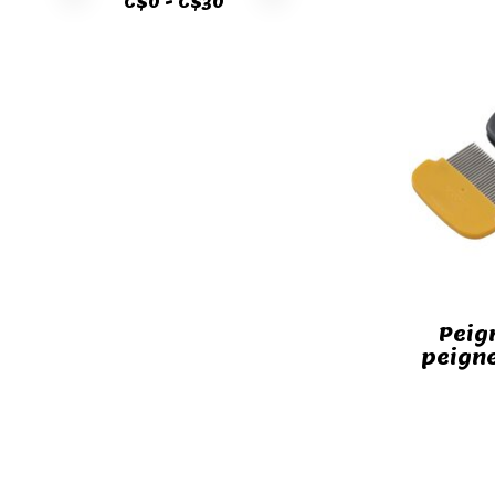
C$
0
- C$
30
Peig
peigne