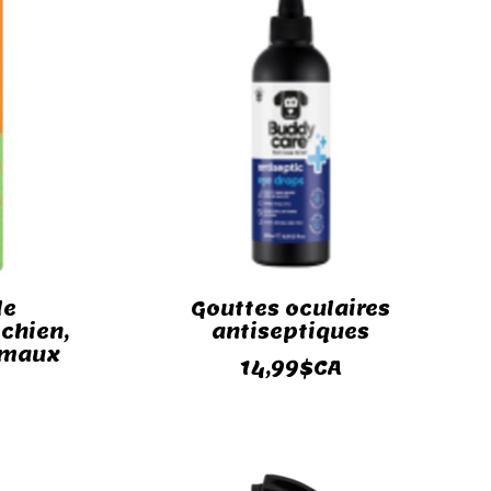
de
Gouttes oculaires
chien,
antiseptiques
nimaux
14,99$CA