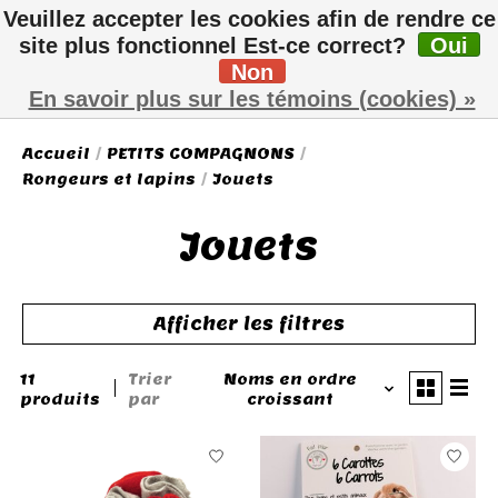
Veuillez accepter les cookies afin de rendre ce
site plus fonctionnel Est-ce correct?
Oui
Non
Liste de sou
Panier
En savoir plus sur les témoins (cookies) »
Accueil
/
PETITS COMPAGNONS
/
Rongeurs et lapins
/
Jouets
Jouets
Afficher les filtres
11
Trier
Noms en ordre
produits
par
croissant