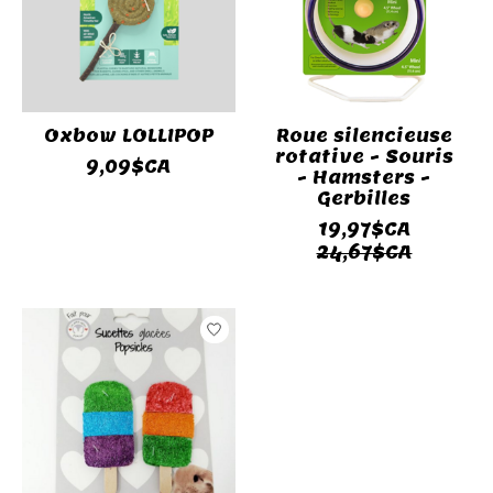
Oxbow LOLLIPOP
Roue silencieuse
rotative - Souris
9,09$CA
- Hamsters -
Gerbilles
19,97$CA
24,67$CA