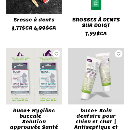
Brosse à dents
BROSSES À DENTS
SUR DOIGT
3,77$CA
4,99$CA
7,99$CA
buco+ Hygiène
buco+ Soin
buccale —
dentaire pour
Solution
chien et chat |
approuvée Santé
Antiseptique et