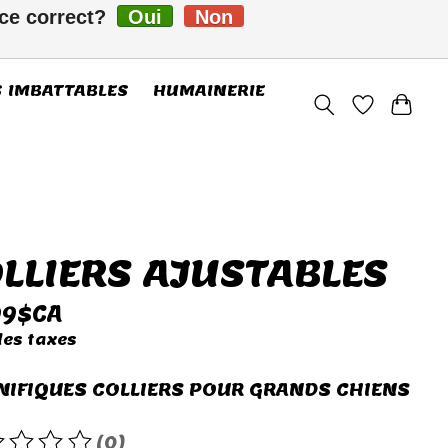
-ce correct?
Oui
Non
FC
S’inscrire / Se connecter
S IMBATTABLES
HUMAINERIE
LLIERS AJUSTABLES
99$CA
les taxes
IFIQUES COLLIERS POUR GRANDS CHIENS
(0)