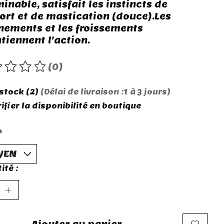
inable, satisfait les instincts de
ort et de mastication (douce).Les
nements et les froissements
tiennent l'action.
(0)
roduit est évalué à
0
sur 5
 stock (2)
(Délai de livraison :1 à 3 jours)
ifier la disponibilité en boutique
*
ité :