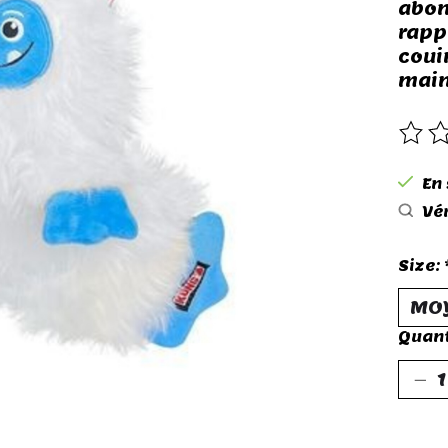
abom
rapp
coui
main
Ce p
En
Vér
Size:
Quant