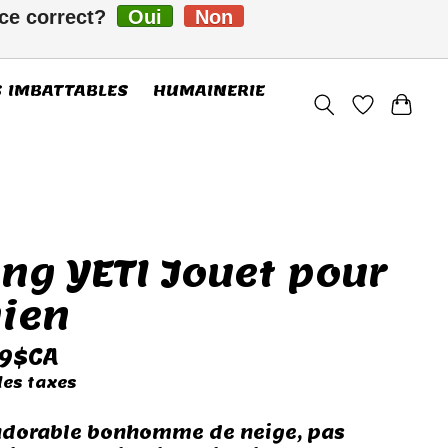
-ce correct?
Oui
Non
FC
S’inscrire / Se connecter
S IMBATTABLES
HUMAINERIE
ng YETI Jouet pour
ien
59$CA
les taxes
adorable bonhomme de neige, pas