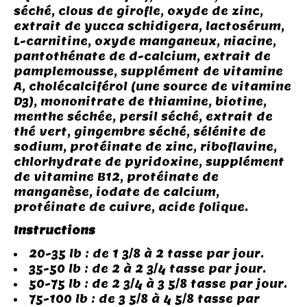
séché, clous de girofle, oxyde de zinc,
extrait de yucca schidigera, lactosérum,
L-carnitine, oxyde manganeux, niacine,
pantothénate de d-calcium, extrait de
pamplemousse, supplément de vitamine
A, cholécalciférol (une source de vitamine
D3), mononitrate de thiamine, biotine,
menthe séchée, persil séché, extrait de
thé vert, gingembre séché, sélénite de
sodium, protéinate de zinc, riboflavine,
chlorhydrate de pyridoxine, supplément
de vitamine B12, protéinate de
manganèse, iodate de calcium,
protéinate de cuivre, acide folique.
Instructions
20-35 lb : de 1 3/8 à 2 tasse par jour.
35-50 lb : de 2 à 2 3/4 tasse par jour.
50-75 lb : de 2 3/4 à 3 5/8 tasse par jour.
75-100 lb : de 3 5/8 à 4 5/8 tasse par